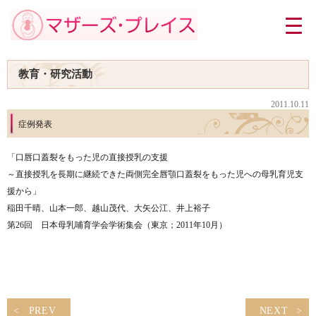
教育・研究活動
2011.10.11
症例発表
「口唇口蓋裂をもった児の直接授乳の支援
～直接授乳を長期に継続できた両側完全唇顎口蓋裂をもった児への母乳育児支
援から」
稲田千晴、山本一郎、越山茂代、大矢公江、井上裕子
第26回 日本母乳哺育学会学術集会（東京；2011年10月）
PREV
NEXT