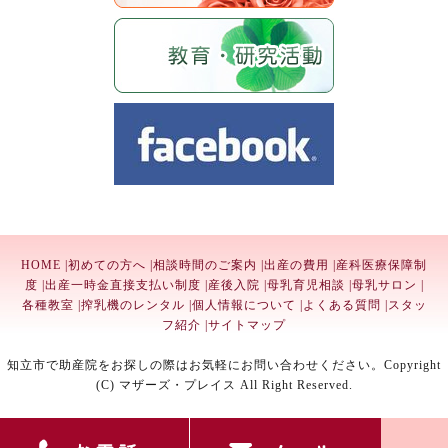
HOME
|
初めての方へ
|
相談時間のご案内
|
出産の費用
|
産科医療保障制
度
|
出産一時金直接支払い制度
|
産後入院
|
母乳育児相談
|
母乳サロン
|
各種教室
|
搾乳機のレンタル
|
個人情報について
|
よくある質問
|
スタッ
フ紹介
|
サイトマップ
知立市で助産院をお探しの際はお気軽にお問い合わせください。Copyright
(C) マザーズ・プレイス All Right Reserved.