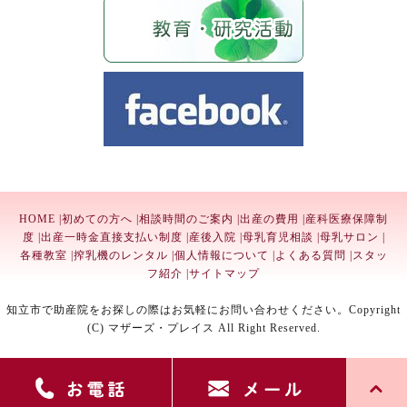
HOME
|
初めての方へ
|
相談時間のご案内
|
出産の費用
|
産科医療保障制
度
|
出産一時金直接支払い制度
|
産後入院
|
母乳育児相談
|
母乳サロン
|
各種教室
|
搾乳機のレンタル
|
個人情報について
|
よくある質問
|
スタッ
フ紹介
|
サイトマップ
知立市で助産院をお探しの際はお気軽にお問い合わせください。Copyright
(C) マザーズ・プレイス All Right Reserved.