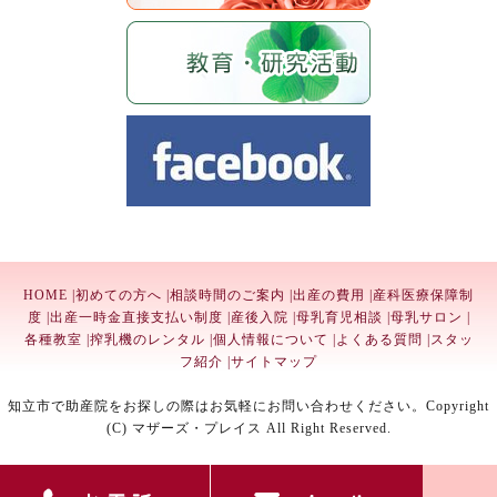
HOME
|
初めての方へ
|
相談時間のご案内
|
出産の費用
|
産科医療保障制
度
|
出産一時金直接支払い制度
|
産後入院
|
母乳育児相談
|
母乳サロン
|
各種教室
|
搾乳機のレンタル
|
個人情報について
|
よくある質問
|
スタッ
フ紹介
|
サイトマップ
知立市で助産院をお探しの際はお気軽にお問い合わせください。Copyright
(C) マザーズ・プレイス All Right Reserved.